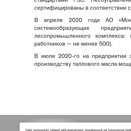
стандартами FSC. Лесоуправле
сертифицированы в соответствии со
В апреле 2020 года АО «Мон
системообразующих предпри
лесопромышленного комплекса:
работников — не менее 500).
В июле 2020-го на предприятии 
производству таллового масла мощно
По
Cайт использует сервис веб-аналитики, основанный на технологии coo