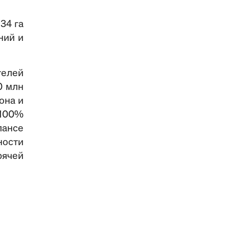
34 га
ний и
телей
0 млн
она и
 100%
лансе
ности
рячей