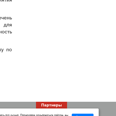
иятия
чень
 для
ность
ку по
Партнеры
лать его лучше. Продолжая пользоваться сайтом, вы