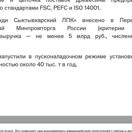
ние и цепочка поставок древесины предпр
 стандартами FSC, PEFC и ISO 14001.
ди Сыктывкарский ЛПК» внесено в Пере
ятий Минпромторга России (критерии
 выручка — не менее 5 млрд руб., числен
запустили в пусконаладочном режиме установ
стью около 40 тыс. т в год.
литика конфиденциальности
О файлах куки
kie (куки). Это позволяет нам анализировать взаимодействие посетителей с сайтом и де