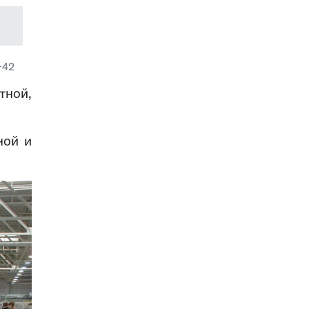
-42
тной,
ной и