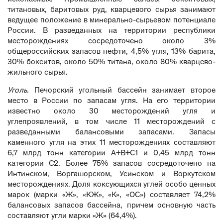
титановых, баритовых руд, кварцевого сырья занимают
ведущее положение в минерально-сырьевом потенциале
России. В разведанных на территории республики
месторождениях сосредоточено около 3%
общероссийских запасов нефти, 4,5% угля, 13% барита,
30% бокситов, около 50% титана, около 80% кварцево-
жильного сырья.
Уголь.
Печорский угольный бассейн занимает второе
место в России по запасам угля. На его территории
известно около 30 месторождений угля и
углепроявлений, в том числе 11 месторождений с
разведанными балансовыми запасами. Запасы
каменного угля на этих 11 месторождениях составляют
6,7 млрд тонн категории А+В+С1 и 0,45 млрд тонн
категории С2. Более 75% запасов сосредоточено на
Интинском, Воргашорском, Усинском и Воркутском
месторождениях. Доля коксующихся углей особо ценных
марок (марки «Ж», «КЖ», «К», «ОС») составляет 74,2%
балансовых запасов бассейна, причем основную часть
составляют угли марки «Ж» (64,4%).