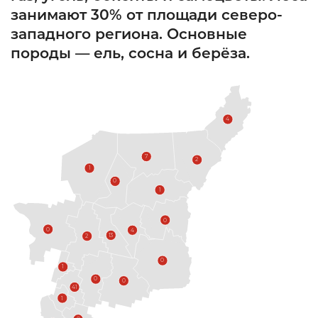
занимают 30% от площади северо-
западного региона. Основные
породы — ель, сосна и берёза.
4
7
2
1
0
1
0
0
4
13
2
0
1
0
0
41
1