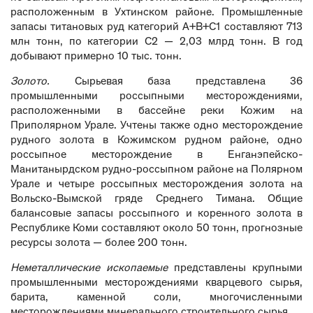
расположенным в Ухтинском районе. Промышленные
запасы титановых руд категорий А+В+С1 составляют 713
млн тонн, по категории С2 — 2,03 млрд тонн. В год
добывают примерно 10 тыс. тонн.
Золото.
Сырьевая база представлена 36
промышленными россыпными месторождениями,
расположенными в бассейне реки Кожим на
Приполярном Урале. Учтены также одно месторождение
рудного золота в Кожимском рудном районе, одно
россыпное месторождение в Енганэпейско-
Манитанырдском рудно-россыпном районе на Полярном
Урале и четыре россыпных месторождения золота на
Вольско-Вымской гряде Среднего Тимана. Общие
балансовые запасы россыпного и коренного золота в
Республике Коми составляют около 50 тонн, прогнозные
ресурсы золота — более 200 тонн.
Неметаллические ископаемые
представлены крупными
промышленными месторождениями кварцевого сырья,
барита, каменной соли, многочисленными
месторождениями минерального строительного сырья.