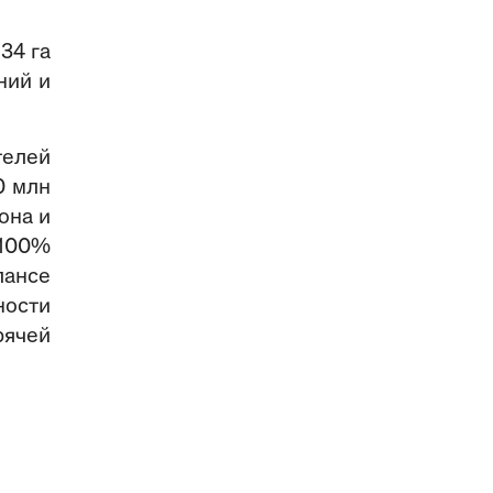
34 га
ний и
телей
0 млн
она и
 100%
лансе
ности
рячей