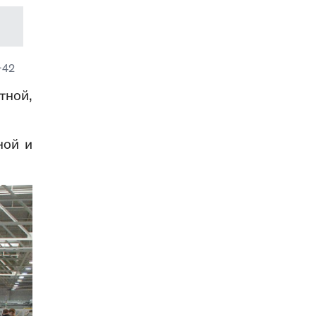
-42
тной,
ной и