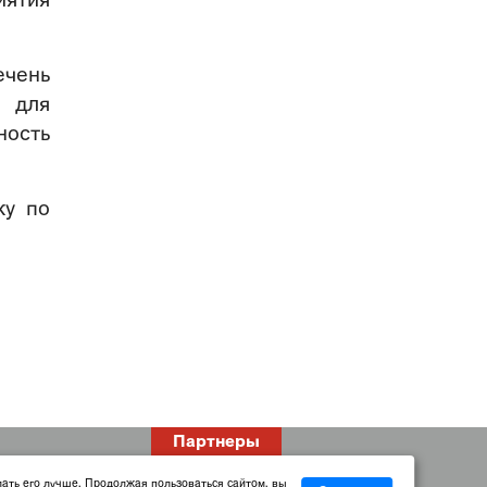
иятия
чень
 для
ность
ку по
Партнеры
лать его лучше. Продолжая пользоваться сайтом, вы