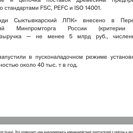
ние и цепочка поставок древесины предпр
 стандартами FSC, PEFC и ISO 14001.
ди Сыктывкарский ЛПК» внесено в Пере
ятий Минпромторга России (критерии
 выручка — не менее 5 млрд руб., числен
запустили в пусконаладочном режиме установ
стью около 40 тыс. т в год.
литика конфиденциальности
О файлах куки
kie (куки). Это позволяет нам анализировать взаимодействие посетителей с сайтом и де