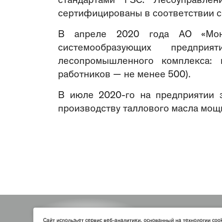
стандартами FSC. Лесоуправле
сертифицированы в соответствии со
В апреле 2020 года АО «Мон
системообразующих предпри
лесопромышленного комплекса:
работников — не менее 500).
В июле 2020-го на предприятии 
производству таллового масла мощно
По
Cайт использует сервис веб-аналитики, основанный на технологии coo