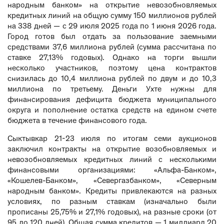
народным банком» на открытие невозобновляемых
кредитных линий на общую сумму 150 миллионов рублей
на 338 дней — с 29 июля 2025 года по 1 июня 2026 года.
Город готов был отдать за пользование заемными
средствами 37,6 миллиона рублей (сумма рассчитана по
ставке 27,13% годовых). Однако на торги вышли
несколько участников, поэтому цена контрактов
снизилась до 10,4 миллиона рублей по двум и до 10,3
миллиона по третьему. Деньги Ухте нужны для
финансирования дефицита бюджета муниципального
округа и пополнение остатка средств на едином счете
бюджета в течение финансового года.
Сыктывкар 21-23 июля по итогам семи аукционов
заключил контракты на открытие возобновляемых и
невозобновляемых кредитных линий с несколькими
финансовыми организациями: «Альфа-Банком»,
«Кошелев-Банком», «Севергазбанком», «Северным
народным банком». Кредиты привлекаются на разных
условиях, по разным ставкам (изначально были
прописаны 25,75% и 27,1% годовых), на разные сроки (от
95 до 120 дней). Общая сумма кредитов — 1 миллиард 20