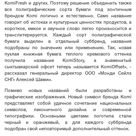
KomiFresh и других. Поэтому решение объединить также
все полиграфические сорта бумаги под зонтичным
брендом Komi логично и естественно. Само название
говорит об истоках и культурных ценностях продуктов, а
короткое, емкое и звучное слово легко произносится и
транслитерируется. Каждый сорт полиграфической
бумаги выделен в отдельный суббренд, названия
подобраны по значению или применению. Так, новая
пухлая книжная бумага теплого кремового оттенка
получила название KomiStory, а знаменитый
сыктывкарский офсет теперь называется KomiOffset», -
рассказал генеральный директор ООО «Монди Сейлз
СНГ» Алексей Шамин.
Помимо новых названий были разработаны и
графические изображения. Новый символ бренда Komi
представляет собой удачное сочетание национальных
символов, лаконичного дизайна и современной
типографики. Основными цветами логотипа стали
черный и оранжевый, а для каждого суббренда
подобран свой неповторимый дополнительный оттенок.