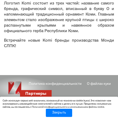
Логотип Komi состоит из трех частей: название самого
бренда, графический символ, вписанный в букву О и
напоминающий традиционный орнамент Коми. Главным
элементом стало изображение крупной птицы с широко
распахнутыми крыльями и навеянное образом
официального герба Республики Коми.
Встречайте новые Komi бренды производства Монди
СЛПК!
Политика конфиденциальности
О файлах куки
Партнеры
Cайт использует сервис веб-аналитики, основанный на технологии cookie (куки). Это позволяет нам
анализировать взаимодействие посетителей с сайтом и делать его лучше. Продолжая пользоваться
сайтом, вы соглашаетесь с
Политикой конфиденциальности
и
использованием файлов cookie
.
Закрыть