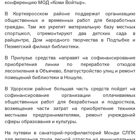
конференцию МОД «Коми Войтыр».
В Корткеросском районе поддержат организацию
общественных и временных работ для безработных
граждан. Там же укрепят материальную базу местных
спортшкол, отремонтируют два детских сада в
райцентре, Дом народного творчества в Подтыбке и
Пезмегский филиал библиотеки.
В Прилузье средства направят на софинансирование
приобретения линии по переработке отходов
лесопиления в Объячево, благоустройство улиц и ремонт
помещений библиотеки в Ношуле.
В Удорском районе большая часть средств пойдет на
софинансирование организации оплачиваемых
общественных работ для безработных и подростков,
возмещение части затрат на приобретение техники
местными предпринимателями, ремонт учреждений
сферы образования и культуры.
На путевки в санаторий-профилакторий Монди СЛПК
для ветеранов труда лесной отрасли из муниципальных